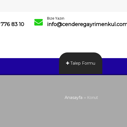
Bize Yazın
 776 83 10
info@cenderegayrimenkul.co
Talep Formu
››
Konut
Anasayfa