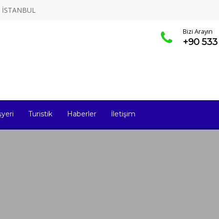
 / İSTANBUL
Bizi Arayın
+90 533
şyeri
Turistik
Haberler
İletişim