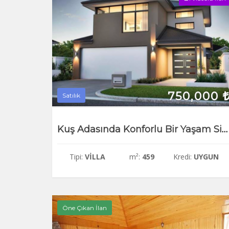
750,000
Satılık
Kuş Adasında Konforlu Bir Yaşam Sizi Bekliyor ! Lüx Villa
Tipi:
VILLA
m²:
459
Kredi:
UYGUN
Öne Çıkan İlan