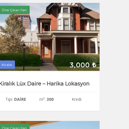
Öne Çıkan İlan
3,000
Kiralık
Kiralık Lüx Daire – Harika Lokasyon
Tipi:
DAIRE
m²:
300
Kredi:
Öne Çıkan İlan