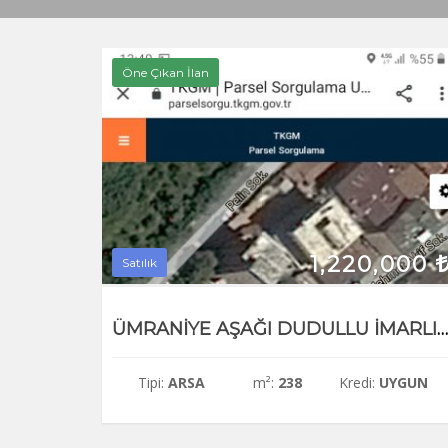
Öne Çıkan İlan
1,220,000
Satılık
ÜMRANİYE AŞAĞI DUDULLU İMARLI ARSA..
Tipi:
ARSA
m²:
238
Kredi:
UYGUN