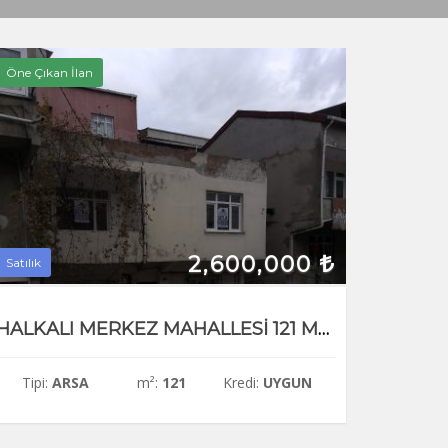
Öne Çıkan İlan
2,600,000
Satılık
HALKALI MERKEZ MAHALLESİ 121 M2 SATILIK ARSA
Tipi:
ARSA
m²:
121
Kredi:
UYGUN