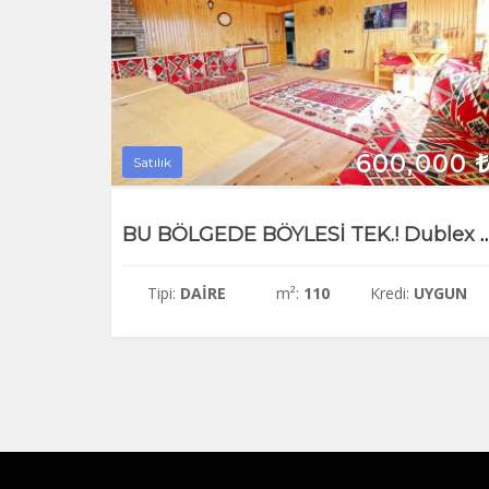
600,000
Satılık
BU BÖLGEDE BÖYLESİ TEK.! Dublex 6+1 Full+Full
Tipi:
DAIRE
m²:
110
Kredi:
UYGUN