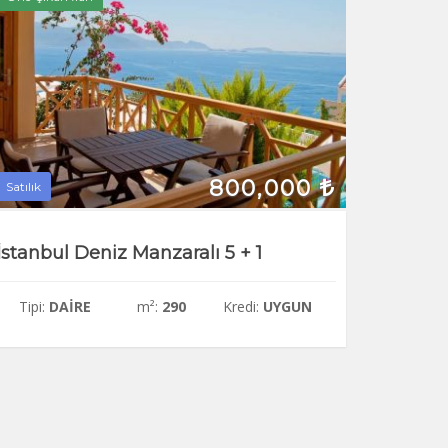
800,000
Satılık
İstanbul Deniz Manzaralı 5 + 1
Tipi:
DAIRE
m²:
290
Kredi:
UYGUN