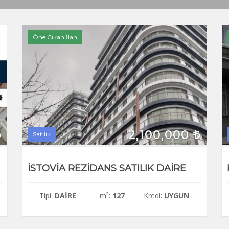
Öne Çıkan İlan
2,100,000
Satılık
İSTOVİA REZİDANS SATILIK DAİRE
Tipi:
DAIRE
m²:
127
Kredi:
UYGUN