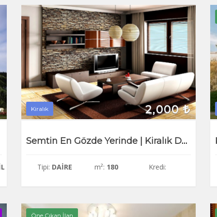
2,000
Kiralık
Semtin En Gözde Yerinde | Kiralık Daire
IL
Tipi:
DAIRE
m²:
180
Kredi:
Öne Çıkan İlan