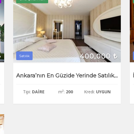
400,000
Satılık
Ankara’nın En Güzide Yerinde Satılık Daire
Tipi:
DAIRE
m²:
200
Kredi:
UYGUN