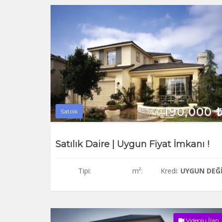
190,000
Satılık
Satılık Daire | Uygun Fiyat İmkanı !
Tipi:
m²:
Kredi:
UYGUN DEĞ
Videolu İlan